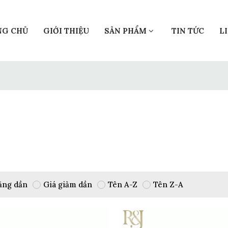
NG CHỦ
GIỚI THIỆU
SẢN PHẨM
TIN TỨC
L
ăng dần
Giá giảm dần
Tên A-Z
Tên Z-A