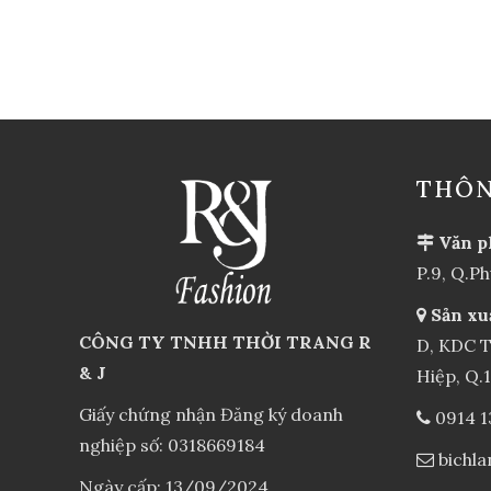
THÔN
Văn p
P.9, Q.P
Sản xu
CÔNG TY TNHH THỜI TRANG R
D, KDC T
& J
Hiệp, Q.
Giấy chứng nhận Đăng ký doanh
0914 1
nghiệp số: 0318669184
bichl
Ngày cấp: 13/09/2024