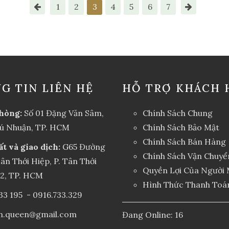
1
2
3
4
5
6
7
G TIN LIÊN HỆ
HỖ TRỢ KHÁCH 
hòng:
Số 01 Đặng Văn Sâm,
Chính Sách Chung
hú Nhuận, TP. HCM
Chính Sách Bảo Mật
Chính Sách Bán Hàng
ất và giao dịch:
G65 Đường
Chính Sách Vận Chuyể
ân Thới Hiệp, P. Tân Thới
Quyền Lợi Của Người
12, TP. HCM
Hình Thức Thanh Toá
33 195
-
0916.733.329
an.queen@gmail.com
Đang Online: 16