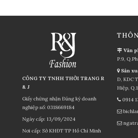
THÔN
Văn p
P.9, Q.P
Sản xu
CÔNG TY TNHH THỜI TRANG R
D, KDC T
& J
Hiệp, Q.
Giấy chứng nhận Đăng ký doanh
0914 1
nghiệp số: 0318669184
bichl
Ngày cấp: 13/09/2024
ngatr
Nơi cấp: Sở KHĐT TP Hồ Chí Minh