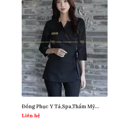
Đồng Phục Y Tá,spa,thẩm Mỹ
Viện
Liên hệ