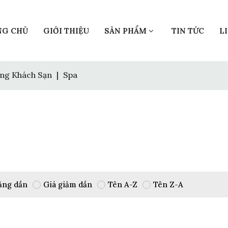
NG CHỦ
GIỚI THIỆU
SẢN PHẨM
TIN TỨC
L
ng Khách Sạn
|
Spa
ăng dần
Giá giảm dần
Tên A-Z
Tên Z-A