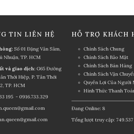
G TIN LIÊN HỆ
HỖ TRỢ KHÁCH 
hòng:
Số 01 Đặng Văn Sâm,
Chính Sách Chung
hú Nhuận, TP. HCM
Chính Sách Bảo Mật
Chính Sách Bán Hàng
ất và giao dịch:
G65 Đường
Chính Sách Vận Chuyể
ân Thới Hiệp, P. Tân Thới
Quyền Lợi Của Người
12, TP. HCM
Hình Thức Thanh Toá
33 195
-
0916.733.329
an.queen@gmail.com
Đang Online: 8
an.queen@gmail.com
Tổng lượt truy cập: 749.537