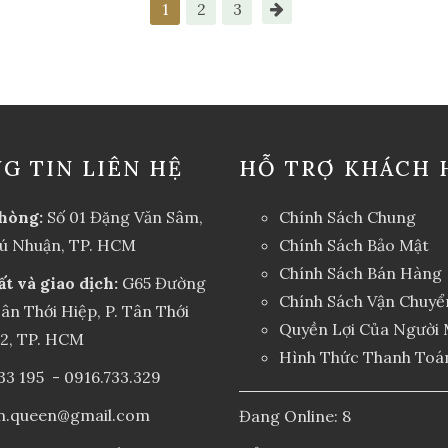
1
2
3
G TIN LIÊN HỆ
HỖ TRỢ KHÁCH 
hòng:
Số 01 Đặng Văn Sâm,
Chính Sách Chung
hú Nhuận, TP. HCM
Chính Sách Bảo Mật
Chính Sách Bán Hàng
ất và giao dịch:
G65 Đường
Chính Sách Vận Chuyể
ân Thới Hiệp, P. Tân Thới
Quyền Lợi Của Người
12, TP. HCM
Hình Thức Thanh Toá
33 195
-
0916.733.329
an.queen@gmail.com
Đang Online: 8