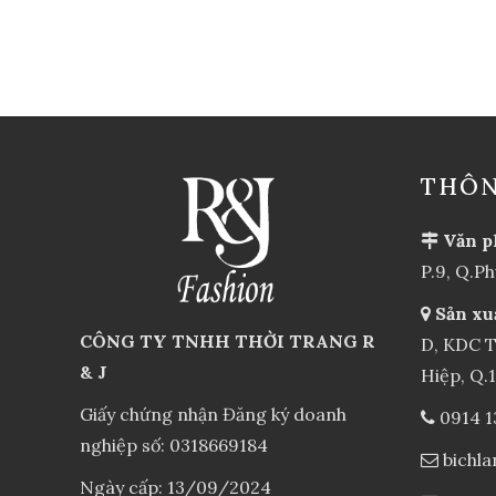
THÔN
Văn p
P.9, Q.P
Sản xu
CÔNG TY TNHH THỜI TRANG R
D, KDC T
& J
Hiệp, Q.
Giấy chứng nhận Đăng ký doanh
0914 1
nghiệp số: 0318669184
bichl
Ngày cấp: 13/09/2024