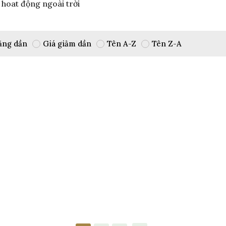
o hoat động ngoài trời
ăng dần
Giá giảm dần
Tên A-Z
Tên Z-A