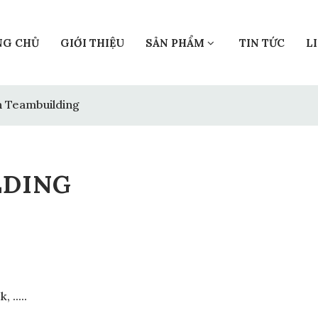
NG CHỦ
GIỚI THIỆU
SẢN PHẨM
TIN TỨC
L
n Teambuilding
LDING
 .....