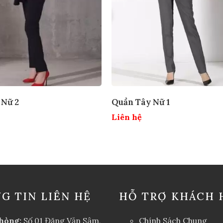
 Nữ 2
Quần Tây Nữ 1
Liên hệ
G TIN LIÊN HỆ
HỖ TRỢ KHÁCH 
hòng:
Số 01 Đặng Văn Sâm,
Chính Sách Chung