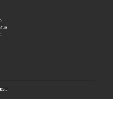
n
 Mua
n
BST