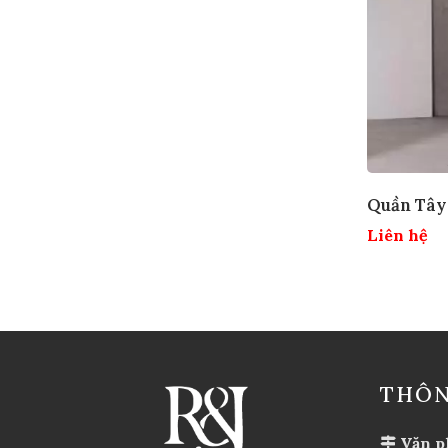
Quần Tây
Liên hệ
THÔN
Văn p