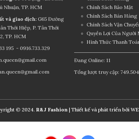
hú Nhuận, TP. HCM
Chính Sách Bảo Mật
Chính Sách Bán Hàng
ất và giao dịch:
G65 Đường
Chính Sách Vận Chuyể
ân Thới Hiệp, P. Tân Thới
Quyền Lợi Của Người
12, TP. HCM
Hình Thức Thanh Toá
33 195
-
0916.733.329
an.queen@gmail.com
Đang Online: 11
an.queen@gmail.com
Tổng lượt truy cập: 749.504
yright © 2024.
R&J Fashion
| Thiết kế và phát triển bởi
WE