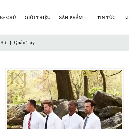
NG CHỦ
GIỚI THIỆU
SẢN PHẨM
TIN TỨC
L
 Sở
|
Quần Tây