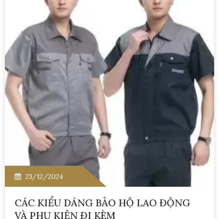
23/12/2024
CÁC KIỂU DÁNG BẢO HỘ LAO ĐỘNG
VÀ PHỤ KIỆN ĐI KÈM