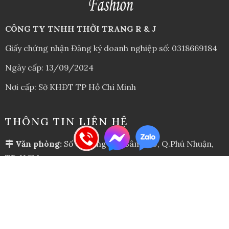
CÔNG TY TNHH THỜI TRANG R & J
Giấy chứng nhận Đăng ký doanh nghiệp số: 0318669184
Ngày cấp: 13/09/2024
Nơi cấp: Sở KHĐT TP Hồ Chí Minh
THÔNG TIN LIÊN HỆ
Văn phòng:
Số 01 Đặng Văn Sâm, P.9, Q.Phú Nhuận,
TP. HCM
Sản xuất và giao dịch:
G65 Đường D, KDC Tân Thới
Hiệp, P. Tân Thới Hiệp, Q.12, TP. HCM
0914 133 195
-
0916.733.329