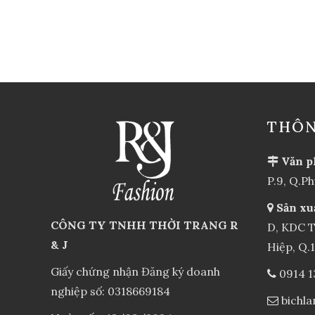
THÔN
Văn p
P.9, Q.P
Sản xu
CÔNG TY TNHH THỜI TRANG R
D, KDC T
& J
Hiệp, Q.
Giấy chứng nhận Đăng ký doanh
0914 1
nghiệp số: 0318669184
bichl