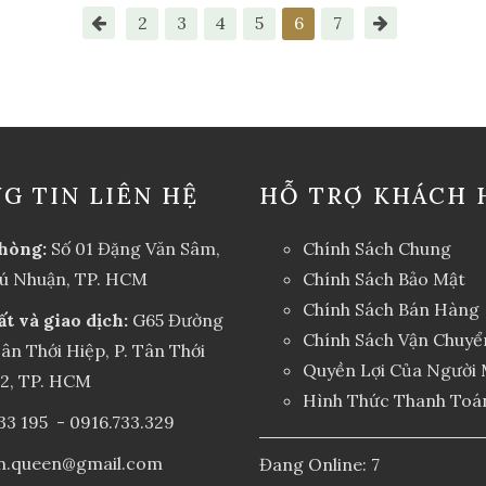
2
3
4
5
6
7
G TIN LIÊN HỆ
HỖ TRỢ KHÁCH 
hòng:
Số 01 Đặng Văn Sâm,
Chính Sách Chung
hú Nhuận, TP. HCM
Chính Sách Bảo Mật
Chính Sách Bán Hàng
ất và giao dịch:
G65 Đường
Chính Sách Vận Chuyể
ân Thới Hiệp, P. Tân Thới
Quyền Lợi Của Người
12, TP. HCM
Hình Thức Thanh Toá
33 195
-
0916.733.329
an.queen@gmail.com
Đang Online: 7