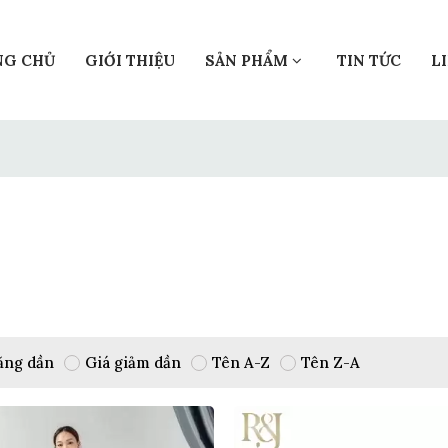
NG CHỦ
GIỚI THIỆU
SẢN PHẨM
TIN TỨC
L
ăng dần
Giá giảm dần
Tên A-Z
Tên Z-A