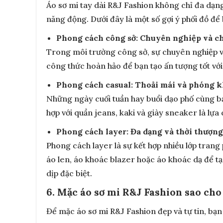
Áo sơ mi tay dài R&J Fashion không chỉ đa dạng
năng động. Dưới đây là một số gợi ý phối đồ để b
Phong cách công sở: Chuyên nghiệp và c
Trong môi trường công sở, sự chuyên nghiệp và 
công thức hoàn hảo để bạn tạo ấn tượng tốt với
Phong cách casual: Thoải mái và phóng 
Những ngày cuối tuần hay buổi dạo phố cùng bạn
hợp với quần jeans, kaki và giày sneaker là lự
Phong cách layer: Đa dạng và thời thượng
Phong cách layer là sự kết hợp nhiều lớp trang
áo len, áo khoác blazer hoặc áo khoác dạ để 
dịp đặc biệt.
6. Mặc áo sơ mi R&J Fashion sao cho
Để mặc áo sơ mi R&J Fashion đẹp và tự tin, bạn