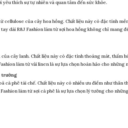
i yêu thích sự tự nhiên và quan tâm đến sức khỏe.
 từ cellulose của cây hoa hồng. Chất liệu này có đặc tính 
 mi tay dài R&J Fashion làm từ sợi hoa hồng không chỉ mang
sợi của cây lanh. Chất liệu này có đặc tính thoáng mát, thấm
J Fashion làm từ vải linen là sự lựa chọn hoàn hảo cho nhữn
i trường
 bã cà phê tái chế. Chất liệu này có nhiều ưu điểm như thân 
 Fashion làm từ sợi cà phê là sự lựa chọn lý tưởng cho nhữ