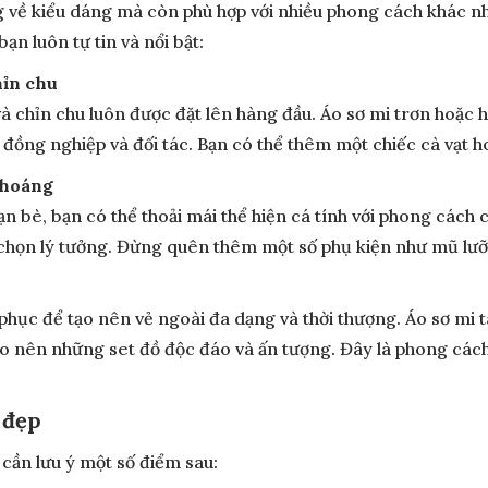
 về kiểu dáng mà còn phù hợp với nhiều phong cách khác nha
ạn luôn tự tin và nổi bật:
hỉn chu
chỉn chu luôn được đặt lên hàng đầu. Áo sơ mi trơn hoặc họa 
 đồng nghiệp và đối tác. Bạn có thể thêm một chiếc cà vạt h
khoáng
 bè, bạn có thể thoải mái thể hiện cá tính với phong cách 
a chọn lý tưởng. Đừng quên thêm một số phụ kiện như mũ lưỡi
 phục để tạo nên vẻ ngoài đa dạng và thời thượng. Áo sơ mi t
tạo nên những set đồ độc đáo và ấn tượng. Đây là phong cá
 đẹp
 cần lưu ý một số điểm sau: