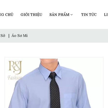
NG CHỦ
GIỚI THIỆU
SẢN PHẨM
TIN TỨC
L
 Sở
|
Áo Sơ Mi