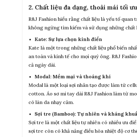
2. Chất liệu đa dạng, thoải mái tối ư
R&J Fashion hiểu rằng chất liệu là yếu tố quan 
không ngừng tìm kiếm và sử dụng những chất li
Kate: Sự lựa chọn kinh điển
Kate là một trong những chất liệu phổ biến nhấ
an toàn và kinh tế cho mọi quý ông. R&J Fashio
cả ngày dài.
Modal: Mềm mại và thoáng khí
Modal là một loại sợi nhân tạo được làm từ cel
cotton. Áo sơ mi tay dài R&J Fashion làm từ m
có làn da nhạy cảm.
Sợi tre (Bamboo): Tự nhiên và kháng khu
Sợi tre là một chất liệu tự nhiên có nhiều ưu đ
sợi tre còn có khả năng điều hòa nhiệt độ cơ 