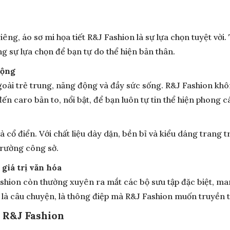
ng, áo sơ mi họa tiết R&J Fashion là sự lựa chọn tuyệt vời. 
g sự lựa chọn để bạn tự do thể hiện bản thân.
động
goài trẻ trung, năng động và đầy sức sống. R&J Fashion k
đến caro bản to, nổi bật, để bạn luôn tự tin thể hiện phong 
à cổ điển. Với chất liệu dày dặn, bền bỉ và kiểu dáng trang 
trường công sở.
 giá trị văn hóa
hion còn thường xuyên ra mắt các bộ sưu tập đặc biệt, ma
 là câu chuyện, là thông điệp mà R&J Fashion muốn truyền t
m R&J Fashion