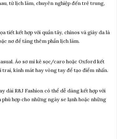
u, từ lịch lãm, chuyên nghiệp đến trẻ trung,
tiết kết hợp với quần tây, chinos và giày da là
oặc nơ để tăng thêm phần lịch lãm.
casual. Áo sơ mi kẻ sọc/caro hoặc Oxford kết
 trai, kính mát hay vòng tay để tạo điểm nhấn.
ay dài R&J Fashion có thể dễ dàng kết hợp với
ch phù hợp cho những ngày se lạnh hoặc những