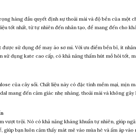
u
trọng hàng đầu quyết định sự thoải mái và độ bền của một ch
ệu tốt nhất, từ tự nhiên đến nhân tạo, để mang đến cho khá
t được sử dụng để may áo sơ mi. Với ưu điểm bền bỉ, ít nhăn
n sử dụng kate cao cấp, có khả năng thấm hút mồ hôi tốt, m
lulose của cây sồi. Chất liệu này có đặc tính mềm mại, mịn m
odal mang đến cảm giác nhẹ nhàng, thoải mái và không gây 
ẩn
iểm vượt trội. Nó có khả năng kháng khuẩn tự nhiên, giúp ngă
thể, giúp bạn luôn cảm thấy mát mẻ vào mùa hè và ấm áp vào