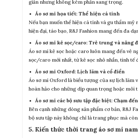
giản nhưng không kém phần sang trọng.
Áo sơ mi họa tiết: Thể hiện cá tính
Nếu bạn muốn thể hiện cá tính và gu thẩm mỹ riê
hiện đại, táo bạo, R&J Fashion mang đến đa dạn
Áo sơ mi kẻ sọc/caro: Trẻ trung và năng 
Áo sơ mi kẻ sọc hoặc caro luôn mang đến vẻ n
sọc/caro mới nhất, từ kẻ sọc nhỏ nhắn, tinh tế 
Áo sơ mi Oxford: Lịch lãm và cổ điển
Áo sơ mi Oxford là biểu tượng của sự lịch lãm v
hoàn hảo cho những dịp quan trọng hoặc môi 
Áo sơ mi các bộ sưu tập đặc biệt: Chạm đến
Bên cạnh những dòng sản phẩm cơ bản, R&J Fas
bộ sưu tập này không chỉ là trang phục mà còn
5. Kiến thức thời trang áo sơ mi na