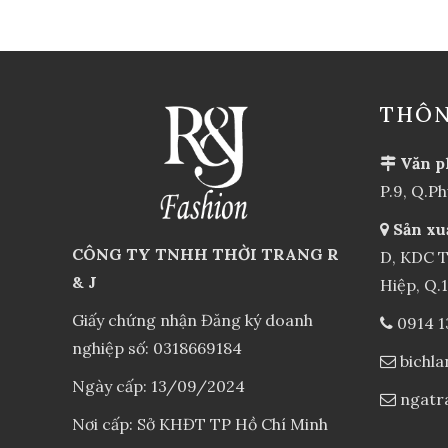
THÔN
Văn p
P.9, Q.P
Sản xu
CÔNG TY TNHH THỜI TRANG R
D, KDC T
& J
Hiệp, Q.
Giấy chứng nhận Đăng ký doanh
0914 1
nghiệp số: 0318669184
bichl
Ngày cấp: 13/09/2024
ngatr
Nơi cấp: Sở KHĐT TP Hồ Chí Minh