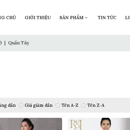
NG CHỦ
GIỚI THIỆU
SẢN PHẨM
TIN TỨC
L
ở
|
Quần Tây
ăng dần
Giá giảm dần
Tên A-Z
Tên Z-A