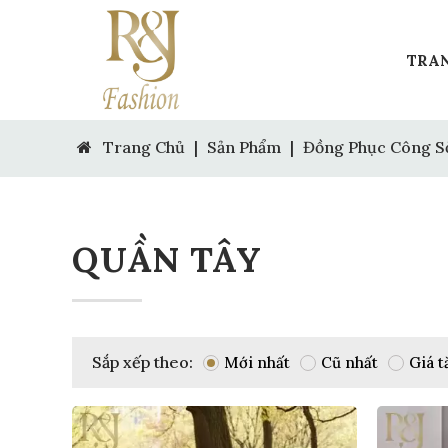
TRA
Trang Chủ
|
Sản Phẩm
|
Đồng Phục Công S
QUẦN TÂY
Sắp xếp theo:
Mới nhất
Cũ nhất
Giá t