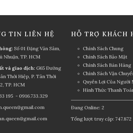
G TIN LIÊN HỆ
HỖ TRỢ KHÁCH 
hòng:
Số 01 Đặng Văn Sâm,
Chính Sách Chung
hú Nhuận, TP. HCM
Chính Sách Bảo Mật
Chính Sách Bán Hàng
ất và giao dịch:
G65 Đường
Chính Sách Vận Chuyể
ân Thới Hiệp, P. Tân Thới
Quyền Lợi Của Người
12, TP. HCM
Hình Thức Thanh Toá
33 195
-
0916.733.329
an.queen@gmail.com
Đang Online: 2
an.queen@gmail.com
Tổng lượt truy cập: 747.872