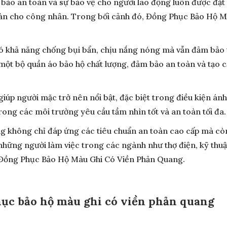
bảo an toàn và sự bảo vệ cho người lao động luôn được đặt
oàn cho công nhân. Trong bối cảnh đó, Đồng Phục Bảo Hộ M
 có khả năng chống bụi bẩn, chịu nắng nóng mà vẫn đảm bảo 
ột bộ quần áo bảo hộ chất lượng, đảm bảo an toàn và tạo c
iúp người mặc trở nên nổi bật, đặc biệt trong điều kiện án
ong các môi trường yêu cầu tầm nhìn tốt và an toàn tối đa.
không chỉ đáp ứng các tiêu chuẩn an toàn cao cấp mà còn 
 những người làm việc trong các ngành như thợ điện, kỹ th
với Đồng Phục Bảo Hộ Màu Ghi Có Viền Phản Quang.
ục bảo hộ màu ghi có viền phản quang