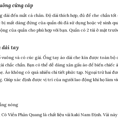
suông cứng cáp
dài đến mắt cá chân. Độ dài thích hợp, đủ để che chắn tốt c
 bị mất dáng đứng của quần dù đã sử dụng hoặc vệ sinh quầ
rộng của quần cho phù hợp với bạn. Quần có 2 túi ở mặt trư
 dài tay
vuông và có cúc gài. Ống tay áo dài che kín được toàn bộ cá
ài chắc chắn. Bạn có thể dễ dàng xăn gấu áo để biến chiếc áo
ẹ. Áo không có quá nhiều chi tiết phức tạp. Ngoại trừ hai
g. Giúp xác định được vị trí của người lao động khi họ làm 
nắng nóng
ó Viền Phản Quang là chất liệu vải kaki Nam Định. Vải nà