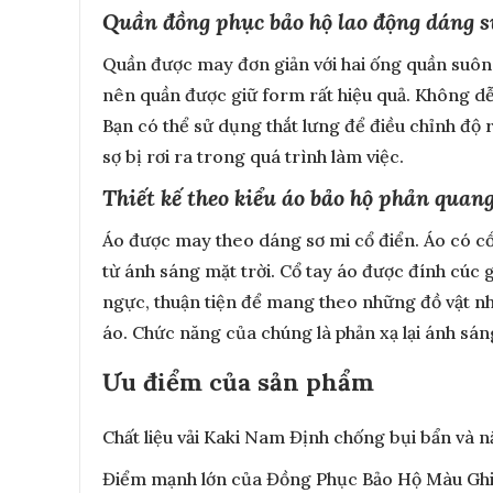
Quần đồng phục bảo hộ lao động dáng 
Quần được may đơn giản với hai ống quần suông 
nên quần được giữ form rất hiệu quả. Không dễ
Bạn có thể sử dụng thắt lưng để điều chỉnh độ 
sợ bị rơi ra trong quá trình làm việc.
Thiết kế theo kiểu áo bảo hộ phản quang
Áo được may theo dáng sơ mi cổ điển. Áo có cổ 
từ ánh sáng mặt trời. Cổ tay áo được đính cúc g
ngực, thuận tiện để mang theo những đồ vật nh
áo. Chức năng của chúng là phản xạ lại ánh sán
Ưu điểm của sản phẩm
Chất liệu vải Kaki Nam Định chống bụi bẩn và 
Điểm mạnh lớn của Đồng Phục Bảo Hộ Màu Ghi C