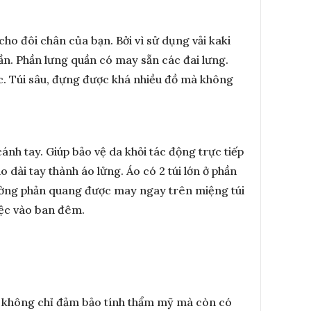
ho đôi chân của bạn. Bởi vì sử dụng vải kaki
n. Phần lưng quần có may sẵn các đai lưng.
ớc. Túi sâu, đựng được khá nhiều đồ mà không
nh tay. Giúp bảo vệ da khỏi tác động trực tiếp
 dài tay thành áo lửng. Áo có 2 túi lớn ở phần
 đường phản quang được may ngay trên miệng túi
việc vào ban đêm.
y không chỉ đảm bảo tính thẩm mỹ mà còn có