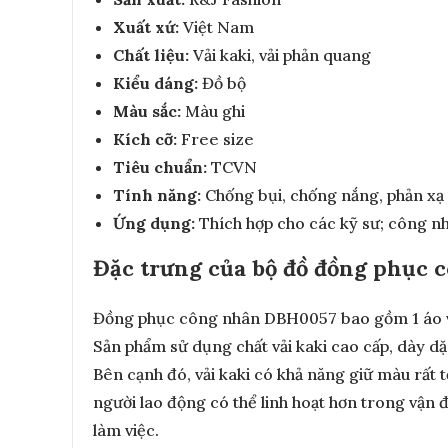
Xuất xứ:
Việt Nam
Chất liệu:
Vải kaki, vải phản quang
Kiểu dáng:
Đồ bộ
Màu sắc:
Màu ghi
Kích cỡ:
Free size
Tiêu chuẩn:
TCVN
Tính năng:
Chống bụi, chống nắng, phản xạ
Ứng dụng:
Thích hợp cho các kỹ sư; công nh
Đặc trưng của bộ đồ đồng phục 
Đồng phục công nhân DBH0057 bao gồm 1 áo và 1
Sản phẩm sử dụng chất vải kaki cao cấp, dày dặ
Bên cạnh đó, vải kaki có khả năng giữ màu rất t
người lao động có thể linh hoạt hơn trong vận 
làm việc.