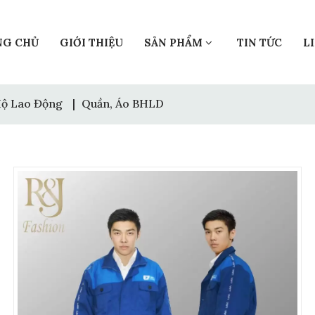
NG CHỦ
GIỚI THIỆU
SẢN PHẨM
TIN TỨC
L
Hộ Lao Động
|
Quần, Áo BHLD