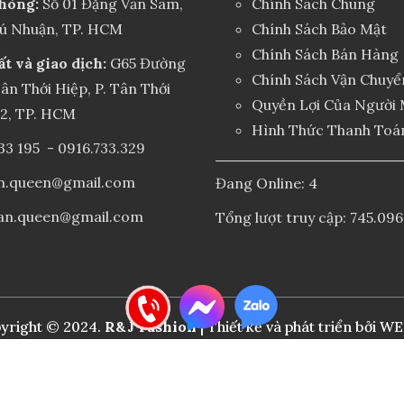
hòng:
Số 01 Đặng Văn Sâm,
Chính Sách Chung
hú Nhuận, TP. HCM
Chính Sách Bảo Mật
Chính Sách Bán Hàng
ất và giao dịch:
G65 Đường
Chính Sách Vận Chuyể
ân Thới Hiệp, P. Tân Thới
Quyền Lợi Của Người
12, TP. HCM
Hình Thức Thanh Toá
33 195
-
0916.733.329
an.queen@gmail.com
Đang Online: 4
an.queen@gmail.com
Tổng lượt truy cập: 745.096
yright © 2024.
R&J Fashion
| Thiết kế và phát triển bởi
WE