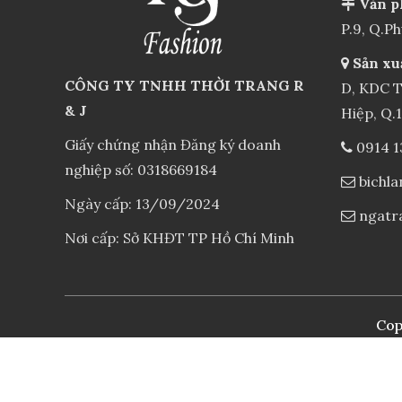
Văn p
P.9, Q.P
Sản xu
CÔNG TY TNHH THỜI TRANG R
D, KDC T
& J
Hiệp, Q.
Giấy chứng nhận Đăng ký doanh
0914 1
nghiệp số: 0318669184
bichl
Ngày cấp: 13/09/2024
ngatr
Nơi cấp: Sở KHĐT TP Hồ Chí Minh
Cop