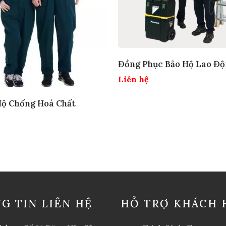
Đồng Phục Bảo Hộ Lao Độ
Xưởng Bảo Trì
Liên hệ
Hộ Chống Hoá Chất
G TIN LIÊN HỆ
HỖ TRỢ KHÁCH 