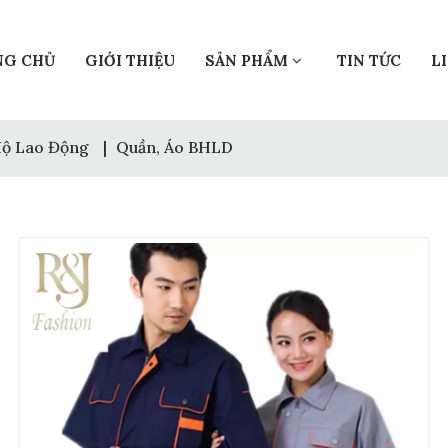
NG CHỦ
GIỚI THIỆU
SẢN PHẨM
TIN TỨC
L
Hộ Lao Động
|
Quần, Áo BHLD