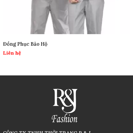
Đồ Bảo Hộ Công Nhân
Liên hệ
CÔNG TY TNHH THỜI TRANG R & J