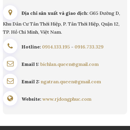
Địa chỉ sản xuất và giao dịch
:
G65 Đường D,
Khu Dân Cư Tân Thới Hiệp, P. Tân Thới Hiệp, Quận 12,
TP. Hồ Chí Minh, Việt Nam.
Hotline:
0914.133.195
-
0916.733.329
Email 1:
bichlan.queen@gmail.com
Email 2:
ngatran.queen@gmail.com
Website:
www.rjdongphuc.com