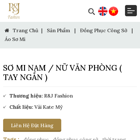
Trang Chủ
|
Sản Phẩm
|
Đồng Phục Công Sở
|
Áo Sơ Mi
SƠ MI NAM / NỮ VĂN PHÒNG (
TAY NGẮN )
Thương hiệu:
R&J Fashion
Chất liệu:
Vải Kate Mỹ
Liên Hệ Đặt Hàng
Tags :
đồng phục,
đồng phục công sở,
thời trang,