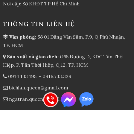
Nơi cấp: Sở KHĐT TP Hồ Chí Minh
THÔNG TIN LIÊN HỆ
Văn phòng:
Số 01 Đặng Văn Sâm, P.9, Q.Phú Nhuận,
TP. HCM
Sản xuất và giao dịch:
G65 Đường D, KDC Tân Thới
Hiệp, P. Tân Thới Hiệp, Q.12, TP. HCM
0914 133 195
-
0916.733.329
bichlan.queen@gmail.com
ngatran.queen@gmail.com
HỖ TRỢ KHÁCH HÀNG
Chính Sách Chung