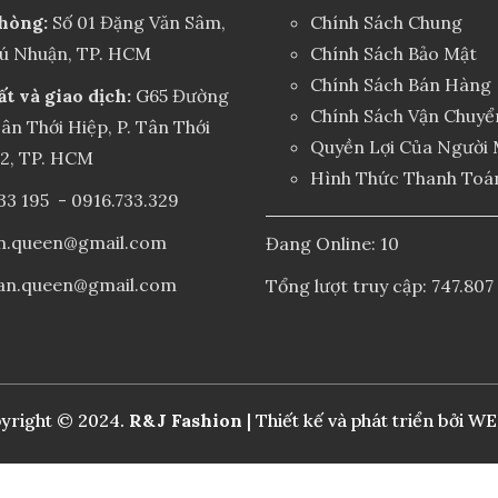
hòng:
Số 01 Đặng Văn Sâm,
Chính Sách Chung
hú Nhuận, TP. HCM
Chính Sách Bảo Mật
Chính Sách Bán Hàng
ất và giao dịch:
G65 Đường
Chính Sách Vận Chuyể
ân Thới Hiệp, P. Tân Thới
Quyền Lợi Của Người
12, TP. HCM
Hình Thức Thanh Toá
33 195
-
0916.733.329
an.queen@gmail.com
Đang Online: 10
an.queen@gmail.com
Tổng lượt truy cập: 747.807
yright © 2024.
R&J Fashion
| Thiết kế và phát triển bởi
WE