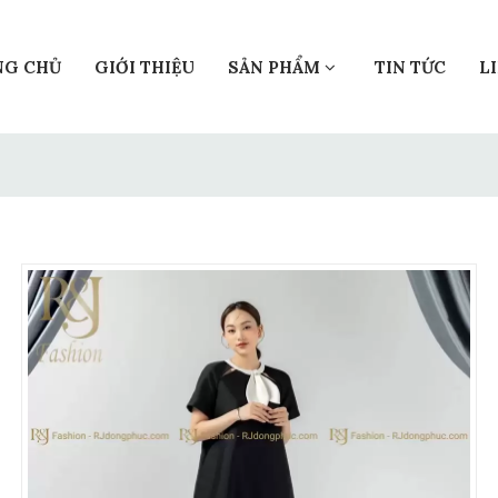
NG CHỦ
GIỚI THIỆU
SẢN PHẨM
TIN TỨC
L