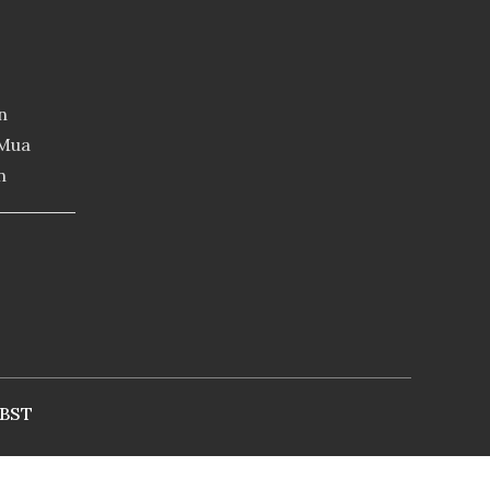
n
 Mua
n
BST