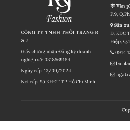
Văn p
P.9, Q.P
Sản xu
CÔNG TY TNHH THỜI TRANG R
D, KDC T
& J
Hiệp, Q.
Giấy chứng nhận Đăng ký doanh
0914 1
nghiệp số: 0318669184
bichl
Ngày cấp: 13/09/2024
ngatr
Nơi cấp: Sở KHĐT TP Hồ Chí Minh
Cop