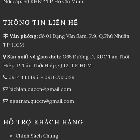
Nơi cấp: Sở KHĐT TP Hồ Chí Minh
THÔNG TIN LIÊN HỆ
Văn phòng:
Số 01 Đặng Văn Sâm, P.9, Q.Phú Nhuận,
TP. HCM
Sản xuất và giao dịch:
G65 Đường D, KDC Tân Thới
Hiệp, P. Tân Thới Hiệp, Q.12, TP. HCM
0914 133 195
-
0916.733.329
bichlan.queen@gmail.com
ngatran.queen@gmail.com
HỖ TRỢ KHÁCH HÀNG
Chính Sách Chung