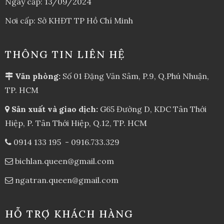
Ngày cấp: 13/09/2024
Nơi cấp: Sở KHĐT TP Hồ Chí Minh
THÔNG TIN LIÊN HỆ
Văn phòng:
Số 01 Đặng Văn Sâm, P.9, Q.Phú Nhuận,
TP. HCM
Sản xuất và giao dịch:
G65 Đường D, KDC Tân Thới
Hiệp, P. Tân Thới Hiệp, Q.12, TP. HCM
0914 133 195
-
0916.733.329
bichlan.queen@gmail.com
ngatran.queen@gmail.com
HỖ TRỢ KHÁCH HÀNG