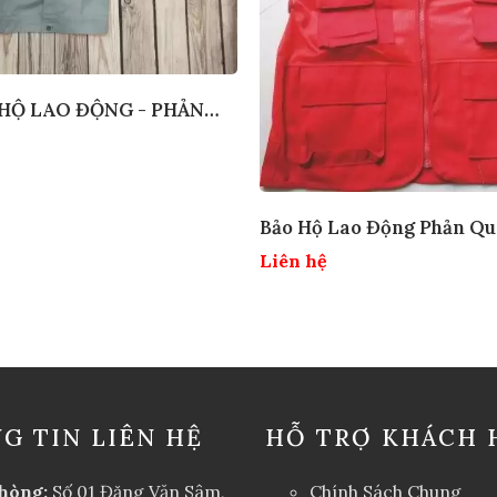
 HỘ LAO ĐỘNG - PHẢN
Bảo Hộ Lao Động Phản Q
Liên hệ
G TIN LIÊN HỆ
HỖ TRỢ KHÁCH 
hòng:
Số 01 Đặng Văn Sâm,
Chính Sách Chung