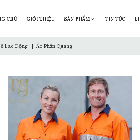
NG CHỦ
GIỚI THIỆU
SẢN PHẨM
TIN TỨC
L
Hộ Lao Động
|
Áo Phản Quang