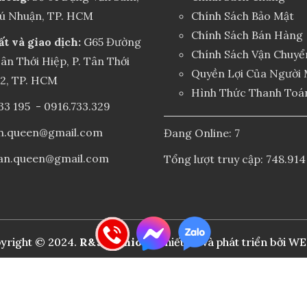
hú Nhuận, TP. HCM
Chính Sách Bảo Mật
Chính Sách Bán Hàng
ất và giao dịch:
G65 Đường
Chính Sách Vận Chuyể
ân Thới Hiệp, P. Tân Thới
Quyền Lợi Của Người
12, TP. HCM
Hình Thức Thanh Toá
33 195
-
0916.733.329
an.queen@gmail.com
Đang Online: 7
an.queen@gmail.com
Tổng lượt truy cập: 748.914
yright © 2024.
R&J Fashion
| Thiết kế và phát triển bởi
WE