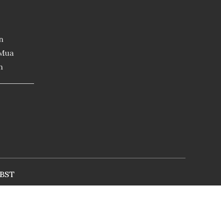
n
 Mua
n
BST