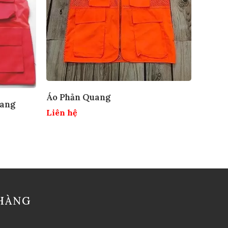
Áo Phản Quang
uang
Liên hệ
HÀNG