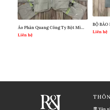
BỘ BẢO
Áo Phản Quang Công Ty Bột Mì
QUANG
Liên hệ
Mekong
Liên hệ
THÔN
Văn p