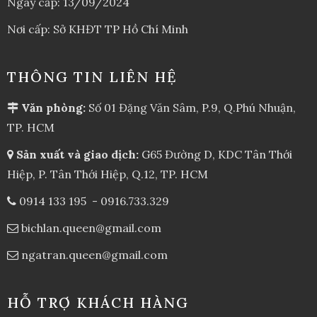
Ngày cấp: 13/09/2024
Nơi cấp: Sở KHĐT TP Hồ Chí Minh
THÔNG TIN LIÊN HỆ
Văn phòng:
Số 01 Đặng Văn Sâm, P.9, Q.Phú Nhuận,
TP. HCM
Sản xuất và giao dịch:
G65 Đường D, KDC Tân Thới
Hiệp, P. Tân Thới Hiệp, Q.12, TP. HCM
0914 133 195
-
0916.733.329
bichlan.queen@gmail.com
ngatran.queen@gmail.com
HỖ TRỢ KHÁCH HÀNG