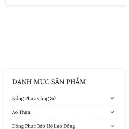
18/02/2025
LỢI ÍCH CỦA ĐỒNG PHỤC NHÂN VIÊN
NHÀ HÀNG
Đồng phục giúp nhân viên nhà hàng trông chuyên
nghiệp và lịch sự hơn, tạo ấn tượng tốt với khách [...]
DANH MỤC SẢN PHẨM
Đồng Phục Công Sở
Áo Thun
Đồng Phục Bảo Hộ Lao Động