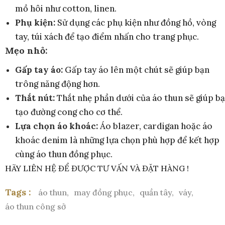
mồ hôi như cotton, linen.
Phụ kiện:
Sử dụng các phụ kiện như đồng hồ, vòng
tay, túi xách để tạo điểm nhấn cho trang phục.
Mẹo nhỏ:
Gấp tay áo:
Gấp tay áo lên một chút sẽ giúp bạn
trông năng động hơn.
Thắt nút:
Thắt nhẹ phần dưới của áo thun sẽ giúp b
tạo đường cong cho cơ thể.
Lựa chọn áo khoác:
Áo blazer, cardigan hoặc áo
khoác denim là những lựa chọn phù hợp để kết hợp
cùng áo thun đồng phục.
HÃY LIÊN HỆ ĐỂ ĐƯỢC TƯ VẤN VÀ ĐẶT HÀNG !
Tags :
áo thun,
may đồng phục,
quần tây,
váy,
áo thun công sở