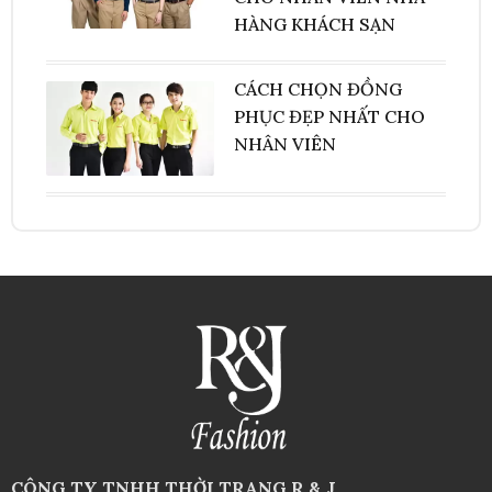
HÀNG KHÁCH SẠN
CÁCH CHỌN ĐỒNG
PHỤC ĐẸP NHẤT CHO
NHÂN VIÊN
CÔNG TY TNHH THỜI TRANG R & J