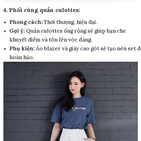
4. Phối cùng quần culottes:
Phong cách:
Thời thượng, hiện đại.
Gợi ý:
Quần culottes ống rộng sẽ giúp bạn che
khuyết điểm và tôn lên vóc dáng.
Phụ kiện:
Áo blazer và giày cao gót sẽ tạo nên set đ
hoàn hảo.