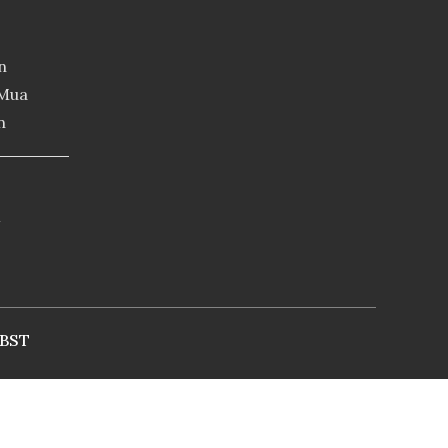
n
 Mua
n
4
BST