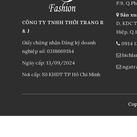
P.9, Q.P
Sản xu
CÔNG TY TNHH THỜI TRANG R
D, KDC T
& J
Hiệp, Q.
Giấy chứng nhận Đăng ký doanh
0914 1
nghiệp số: 0318669184
bichl
Ngày cấp: 13/09/2024
ngatr
Nơi cấp: Sở KHĐT TP Hồ Chí Minh
Cop