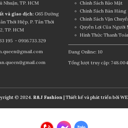
hú Nhuận, TP. HCM
Chính Sách Bảo Mật
Chính Sách Bán Hàng
ất và giao dịch:
G65 Đường
Chính Sách Vận Chuyể
ân Thới Hiệp, P. Tân Thới
Quyền Lợi Của Người
12, TP. HCM
Hình Thức Thanh Toá
33 195
-
0916.733.329
an.queen@gmail.com
Đang Online: 10
an.queen@gmail.com
Tổng lượt truy cập: 748.00
yright © 2024.
R&J Fashion
| Thiết kế và phát triển bởi
WE