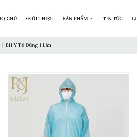
NG CHỦ
GIỚI THIỆU
SẢN PHẨM
TIN TỨC
L
|
BH Y Tế Dùng 1 Lần