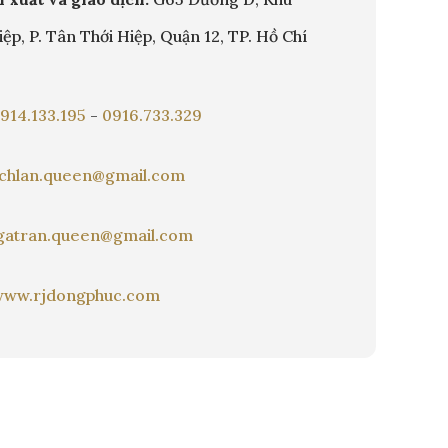
ệp, P. Tân Thới Hiệp, Quận 12, TP. Hồ Chí
914.133.195
-
0916.733.329
ichlan.queen@gmail.com
gatran.queen@gmail.com
www.rjdongphuc.com