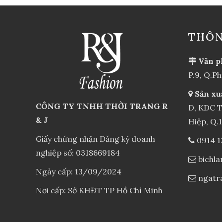
THÔN
Văn p
P.9, Q.P
Sản xu
CÔNG TY TNHH THỜI TRANG R
D, KDC T
& J
Hiệp, Q.
Giấy chứng nhận Đăng ký doanh
0914 1
nghiệp số: 0318669184
bichl
Ngày cấp: 13/09/2024
ngatr
Nơi cấp: Sở KHĐT TP Hồ Chí Minh