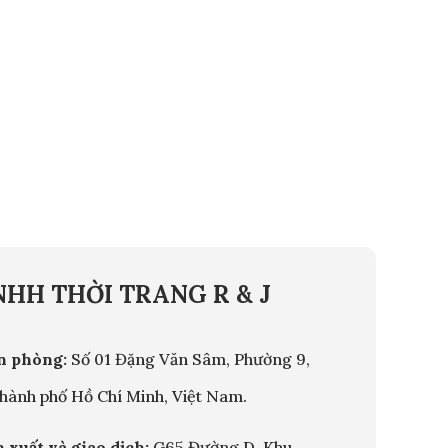
HH THỜI TRANG R & J
ăn phòng:
Số 01 Đặng Văn Sâm, Phường 9,
hành phố Hồ Chí Minh, Việt Nam.
n xuất và giao dịch
:
G65 Đường D, Khu