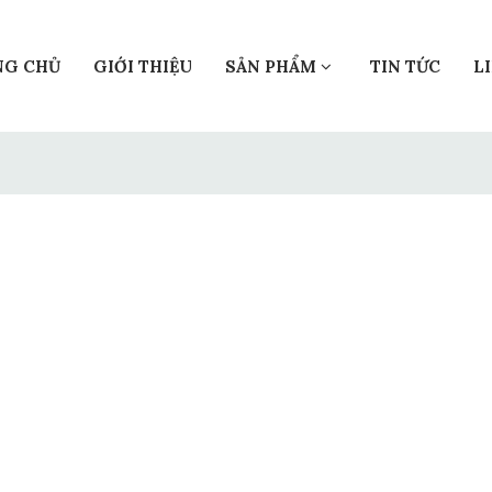
NG CHỦ
GIỚI THIỆU
SẢN PHẨM
TIN TỨC
L