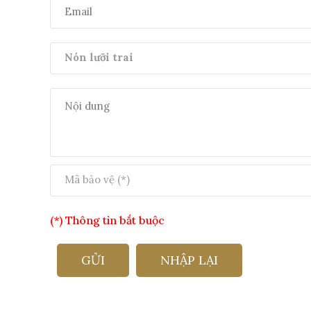
(*) Thông tin bắt buộc
GỬI
NHẬP LẠI